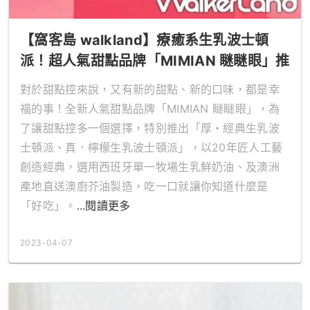
【窩客島 walkland】療癒系生乳波士頓
派！超人氣甜點品牌「MIMIAN 瞇瞇眼」推
出「厚・經典生乳波士頓派、真．檸檬生乳
對於甜點控來說，又有新的甜點、新的口味，都是幸
波士頓派」，搶攻甜點控必吃下午茶清單。
福的事！全新人氣甜點品牌「MIMIAN 瞇瞇眼」，為
了讓甜點控多一個選擇，特別推出「厚・經典生乳波
士頓派、真．檸檬生乳波士頓派」，以20年匠人工藝
創造經典，選用西班牙單一牧場生乳鮮奶油、及澳洲
產地直送澳廚芥油製造，吃一口就讓你知道什麼是
「好吃」。
...閱讀更多
2023-04-07