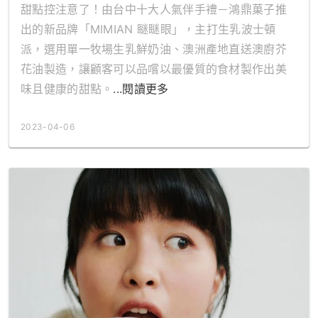
遞發自內心的快樂
甜點控注意了！由台中十大人氣伴手禮－鴻鼎菓子推
出的新品牌「MIMIAN 瞇瞇眼」，主打生乳波士頓
派，選用單一牧場生乳鮮奶油、澳洲產地直送澳廚芥
花油製造，讓顧客可以品嚐以最優質的食材製作出美
味且健康的甜點。
...閱讀更多
2023-04-06