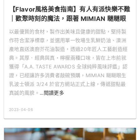
【Flavor風格美食指南】有人有派快樂不難
｜歡聚時刻的魔法，跟著 MIMIAN 瞇瞇眼
「波士頓派」開趴！
以最優質的食材，製作出美味且健康的甜點，堅持製
作符合潔淨標章，並選用單一牧場生乳鮮奶油、澳洲
產地直送澳廚芥花油製造，透過20年匠人工藝創造經
典。其厚．經典與真・檸檬兩種口味，皆在上市前就
獲得「A.A. TASTE AWARDS 全球純粹風味評鑑」認
證，已經讓許多消費者敲碗預購，MIMIAN 瞇瞇眼生
乳波士頓派 3/24 於官方網站正式上線，傳遞甜點最
真誠的風貌。
...閱讀更多
2023-04-06