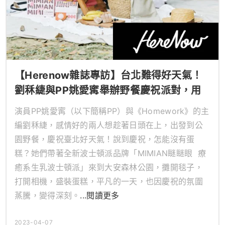
【Herenow雜誌專訪】台北難得好天氣！
劉秝緁與PP姚愛寗舉辦野餐慶祝派對，用
「MIMIAN瞇瞇眼生乳波士頓派」創造幸福
演員PP姚愛寗（以下簡稱PP）與《Homework》的主
記憶
編劉秝緁，感情好的兩人想趁著日頭在上，出發到公
園野餐，慶祝臺北好天氣！說到慶祝，怎能沒有蛋
糕？她們帶著全新波士頓派品牌「MIMIAN瞇瞇眼 療
癒系生乳波士頓派」來到大安森林公園，攤開毯子，
打開相機，盛裝蛋糕，平凡的一天，也因慶祝的氛圍
蒸騰，變得深刻。
...閱讀更多
2023-04-07