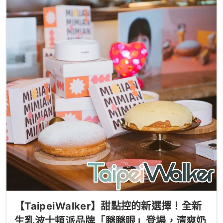
【TaipeiWalker】甜點控的新選擇！全新
生乳波士頓派品牌「瞇瞇眼」登場，清爽奶