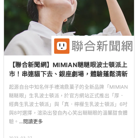
【聯合新聞網】MIMIAN瞇瞇眼波士頓派上
市！串連貓下去、銀座劇場，體驗蓬鬆清新
的療癒滋味
起源自台中知名伴手禮鴻鼎菓子的全新品牌「MIMIAN
瞇瞇眼」生乳波士頓派，於官方網站正式推出「厚．
經典生乳波士頓派」與「真．檸檬生乳波士頓派」6吋
與8吋選擇，渲染出發自內心笑出瞇瞇眼的溫馨甜食體
驗。
...閱讀更多
2023-03-27