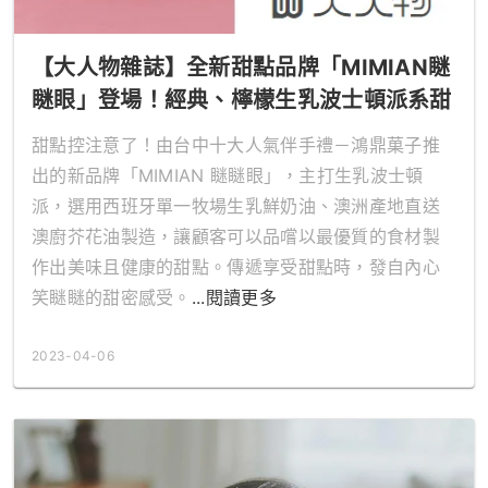
【大人物雜誌】全新甜點品牌「MIMIAN瞇
瞇眼」登場！經典、檸檬生乳波士頓派系甜
食亮相亮相
甜點控注意了！由台中十大人氣伴手禮－鴻鼎菓子推
出的新品牌「MIMIAN 瞇瞇眼」，主打生乳波士頓
派，選用西班牙單一牧場生乳鮮奶油、澳洲產地直送
澳廚芥花油製造，讓顧客可以品嚐以最優質的食材製
作出美味且健康的甜點。傳遞享受甜點時，發自內心
笑瞇瞇的甜密感受。
...閱讀更多
2023-04-06