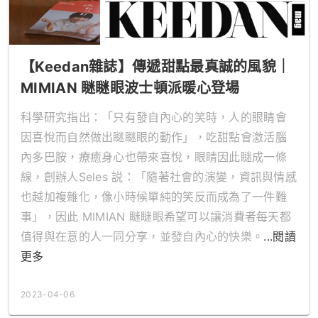
【Keedan雜誌】傳遞甜點最真誠的風貌｜
MIMIAN 瞇瞇眼波士頓派暖心登場
科學研究指出：「只有發自內心的笑時，人的眼睛會
因喜悅而自然做出瞇瞇眼的動作」，吃甜點會激活腦
內多巴胺，療癒身心也帶來喜悅，眼睛因此瞇成一條
線，創辦人Seles 説：「隨著社會的演變，資訊與情感
也越加複雜化，像小時候單純的笑反而成為了一件難
事」，因此 MIMIAN 瞇瞇眼希望可以讓消費者每天都
值得與在意的人一同分享，並發自內心的快樂。
...閱讀
更多
2023-04-06