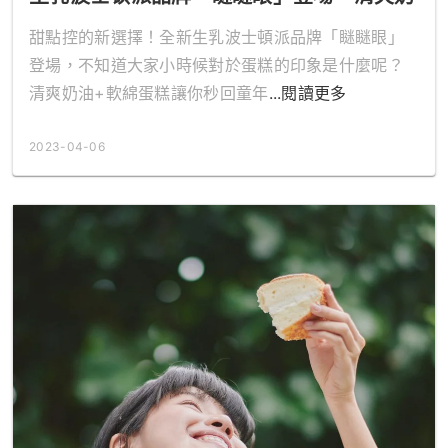
油+軟綿蛋糕讓你秒回童年
甜點控的新選擇！全新生乳波士頓派品牌「瞇瞇眼」
登場，不知道大家小時候對於蛋糕的印象是什麼呢？
清爽奶油+軟綿蛋糕讓你秒回童年
...閱讀更多
2023-04-06