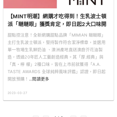
【MINT明潮】網購才吃得到！生乳波士頓
派「瞇瞇眼」獲獎肯定，即日起2大口味開
賣
甜點控注意！全新網購甜點品牌「MIMIAN 瞇瞇眼」
主打生乳波士頓派，堅持製作符合潔淨標章，並選用
單一牧場生乳鮮奶油 、澳洲產地直送澳廚芥花油製
造，透過20年匠人工藝創造經典。其「厚.經典」與
「真・檸 檬」2種口味，皆在上市前就獲得「A.A.
TASTE AWARDS 全球純粹風味評鑑」認證，即日起
開放預購！
...閱讀更多
2023-03-27