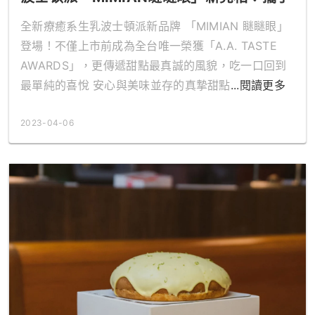
寶島製造等創意品牌，打造甜點新風貌
全新療癒系生乳波士頓派新品牌 「MIMIAN 瞇瞇眼」
登場！不僅上市前成為全台唯一榮獲「A.A. TASTE
AWARDS」，更傳遞甜點最真誠的風貌，吃一口回到
最單純的喜悅 安心與美味並存的真摯甜點
...閱讀更多
2023-04-06