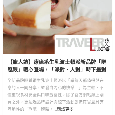
【旅人誌】療癒系生乳波士頓派新品牌「瞇
瞇眼」暖心登場，「派對・人對」時下最對
「派」選擇！
全新品牌瞇瞇眼生乳波士頓派以「讓每天都值得與在
意的人一同分享，並發自內心的快樂。」為主軸，不
僅重視食材安全與口味豐富性，除了官方網站線上購
買之外，更透過品牌設計與線下活動創造真實且具有
互動性的「歡聚」體驗。
...閱讀更多