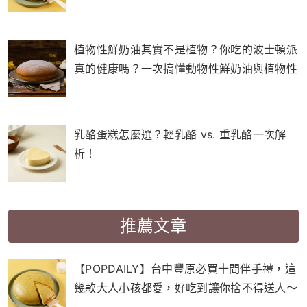
植物性鮮奶油其實不是植物？你吃的波士頓派
真的健康嗎？一次搞懂動物性鮮奶油與植物性
鮮奶油的差別！
乳酪蛋糕怎麼選？輕乳酪 vs. 重乳酪一次解
析！
推薦文章
【POPDAILY】台中豐原必買十間伴手禮，這
幾款大人小孩都愛，好吃到讓你捨不得送人～