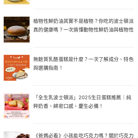
植物性鮮奶油其實不是植物？你吃的波士頓派
真的健康嗎？一次搞懂動物性鮮奶油與植物性
鮮奶油的差別！
無麩質乳酪蛋糕是什麼？一次了解成分、特色
與選購指南！
「全生乳波士頓派」2025生日蛋糕推薦｜純
粹奶香、綿密口感，慶生必備！
《爸媽必看》小孩能吃巧克力嗎？關於巧克力