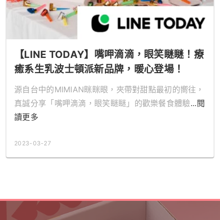
【LINE TODAY】嘴呷滴滴，眼笑瞇瞇！療
癒系生乳波士頓派新品牌，暖心登場！
源自台中的MIMIAN眯眯眼，夾帶對甜點最初的嚮往，
真誠分享「嘴呷滴滴，眼笑瞇瞇」的歡樂餐食體驗
...閱
讀更多
2023-03-27