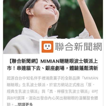
【聯合新聞網】MIMIAN瞇瞇眼波士頓派上
市！串連貓下去、銀座劇場，體驗蓬鬆清新
的療癒滋味
起源自台中知名伴手禮鴻鼎菓子的全新品牌「MIMIAN
瞇瞇眼」生乳波士頓派，於官方網站正式推出「厚．
經典生乳波士頓派」與「真．檸檬生乳波士頓派」6吋
與8吋選擇，渲染出發自內心笑出瞇瞇眼的溫馨甜食體
驗。
...閱讀更多