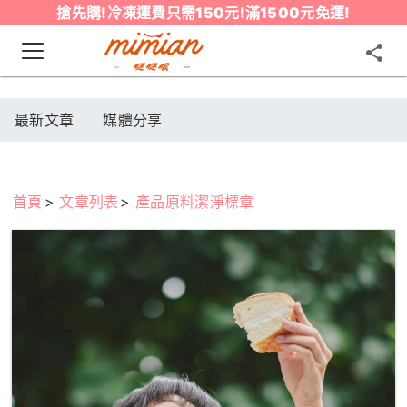
搶先購!冷凍運費只需150元!滿1500元免運!
最新文章
媒體分享
首頁
文章列表
產品原料潔淨標章