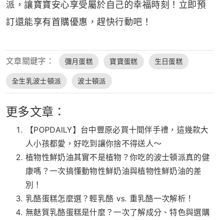
派，讓寶寶安心享受屬於自己的幸福時刻！立即預
訂還能享有首購優惠，趕快行動吧！
文章關鍵字：
彌月蛋糕
寶寶蛋糕
生日蛋糕
全生乳波士頓派
波士頓派
更多文章：
【POPDAILY】台中豐原必買十間伴手禮，這幾款大
人小孩都愛，好吃到讓你捨不得送人～
植物性鮮奶油其實不是植物？你吃的波士頓派真的健
康嗎？一次搞懂動物性鮮奶油與植物性鮮奶油的差
別！
乳酪蛋糕怎麼選？輕乳酪 vs. 重乳酪一次解析！
無麩質乳酪蛋糕是什麼？一次了解成分、特色與選購