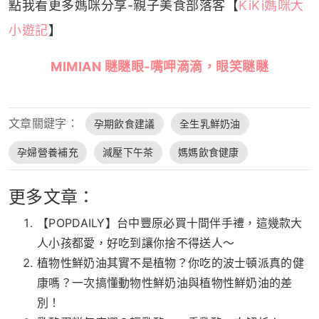
點我看更多媽咪分享-親子美食部落客【
KiKi媽咪大
小遊記
】
MIMIAN 瞇瞇眼-嘴呷滴滴，眼笑瞇瞇
文章關鍵字：
孕期飲食建議
全生乳鮮奶油
孕婦營養補充
減壓下午茶
媽媽飲食健康
更多文章：
【POPDAILY】台中豐原必買十間伴手禮，這幾款大
人小孩都愛，好吃到讓你捨不得送人～
植物性鮮奶油其實不是植物？你吃的波士頓派真的健
康嗎？一次搞懂動物性鮮奶油與植物性鮮奶油的差
別！