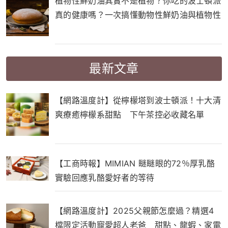
植物性鮮奶油其實不是植物？你吃的波士頓派
真的健康嗎？一次搞懂動物性鮮奶油與植物性
鮮奶油的差別！
最新文章
【網路溫度計】從檸檬塔到波士頓派！十大清
爽療癒檸檬系甜點 下午茶控必收藏名單
【工商時報】MIMIAN 瞇瞇眼的72％厚乳酪
實驗回應乳酪愛好者的等待
【網路溫度計】2025父親節怎麼過？精選4
檔限定活動寵愛超人老爸 甜點、龍蝦、家電