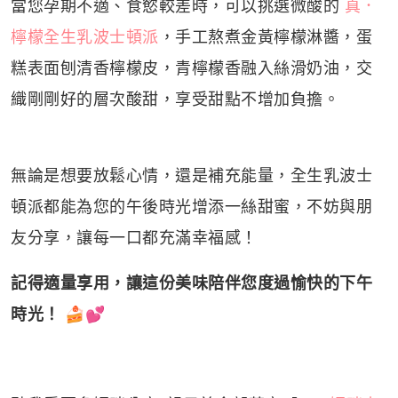
當您孕期不適、食慾較差時，可以挑選微酸的
真
．
檸檬全生乳波士頓派
，手工熬煮金黃檸檬淋醬，蛋
糕表面刨清香檸檬皮，青檸檬香融入絲滑奶油，交
織剛剛好的層次酸甜，享受甜點不增加負擔。
無論是想要放鬆心情，還是補充能量，全生乳波士
頓派都能為您的午後時光增添一絲甜蜜，不妨與朋
友分享，讓每一口都充滿幸福感！
記得適量享用，讓這份美味陪伴您度過愉快的下午
時光！
🍰💕