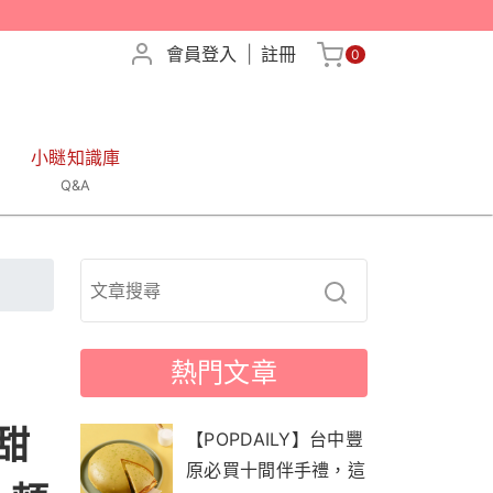
會員登入
|
註冊
0
小瞇知識庫
Q&A
熱門文章
甜
【POPDAILY】台中豐
原必買十間伴手禮，這