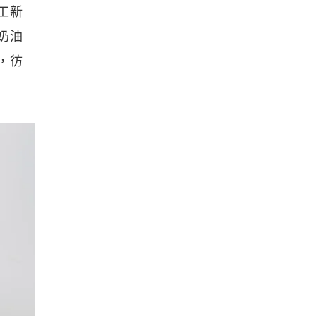
工新
奶油
，彷