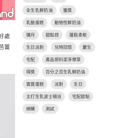
全生乳鮮奶油
獲獎
乳酪蛋糕
動物性鮮奶油
彌月
甜點控
蓬鬆柔軟
好處
芭蕾
生日派對
兒時回憶
慶生
宅配
產品原料潔淨標章
得獎
百分之百生乳鮮奶油
寶寶蛋糕
派對
生日
主打生乳波士頓派
宅配甜點
網購
測試