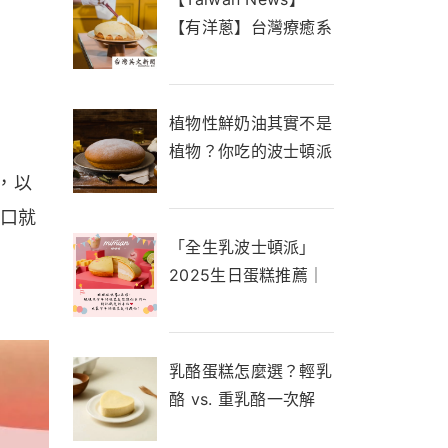
【有洋蔥】台灣療癒系
甜點「瞇瞇眼」專攻傷
心的人 專訪創辦人失
去至親催生品牌
植物性鮮奶油其實不是
植物？你吃的波士頓派
真的健康嗎？一次搞懂
，以
動物性鮮奶油與植物性
一口就
鮮奶油的差別！
「全生乳波士頓派」
2025生日蛋糕推薦｜
純粹奶香、綿密口感，
慶生必備！
乳酪蛋糕怎麼選？輕乳
酪 vs. 重乳酪一次解
析！