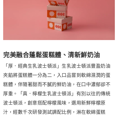
完美融合蓬鬆蛋糕體、清新鮮奶油
「厚．經典生乳波士頓派」生乳波士頓派豐盈奶油
夾餡將蛋糕體一分為二，入口品嘗到軟綿濕潤的蛋
糕體，伴隨著甜而不膩的鮮奶油，在口中濃郁卻不
厚重。「真．檸檬生乳波士頓派」有別以往的傳統
波士頓派，創意搭配檸檬風味，選用新鮮檸檬原
汁，經數千次研發測試調配比例，淋在軟綿蛋糕