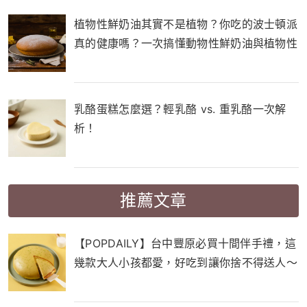
植物性鮮奶油其實不是植物？你吃的波士頓派
真的健康嗎？一次搞懂動物性鮮奶油與植物性
鮮奶油的差別！
乳酪蛋糕怎麼選？輕乳酪 vs. 重乳酪一次解
析！
推薦文章
【POPDAILY】台中豐原必買十間伴手禮，這
幾款大人小孩都愛，好吃到讓你捨不得送人～