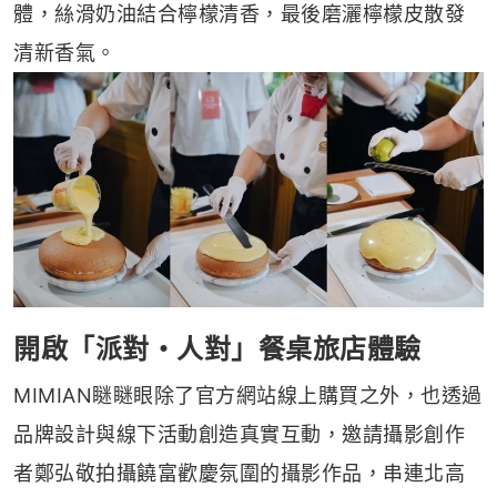
體，絲滑奶油結合檸檬清香，最後磨灑檸檬皮散發
清新香氣。
開啟「派對・人對」餐桌旅店體驗
MIMIAN瞇瞇眼除了官方網站線上購買之外，也透過
品牌設計與線下活動創造真實互動，邀請攝影創作
者鄭弘敬拍攝饒富歡慶氛圍的攝影作品，串連北高