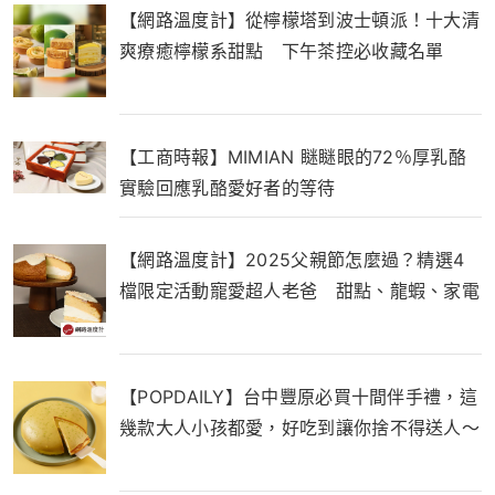
【網路溫度計】從檸檬塔到波士頓派！十大清
爽療癒檸檬系甜點 下午茶控必收藏名單
【工商時報】MIMIAN 瞇瞇眼的72％厚乳酪
實驗回應乳酪愛好者的等待
【網路溫度計】2025父親節怎麼過？精選4
檔限定活動寵愛超人老爸 甜點、龍蝦、家電
一次滿足
【POPDAILY】台中豐原必買十間伴手禮，這
幾款大人小孩都愛，好吃到讓你捨不得送人～