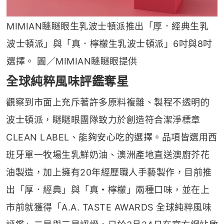
MIMIAN瞇瞇眼生乳波士頓派推出「厚．經典生乳
波士頓派」與「真．檸檬生乳波士頓派」6吋與8吋
選擇。 圖／MIMIAN瞇瞇眼提供
全球純粹風味評鑑奪星
觀察到市面上充斥著許多原料複雜、製程不透明的
波士頓派，瞇瞇眼團隊致力於創造符合潔淨標章
CLEAN LABEL、能夠安心吃的選擇。品項皆選用西
班牙單一牧場生乳鮮奶油、澳洲產地直送澳廚芥花
油製造，加上擁有20年經歷職人手藝製作，目前推
出「厚．經典」與「真・檸檬」兩種口味，並在上
市前就獲得「A.A. TASTE AWARDS 全球純粹風味