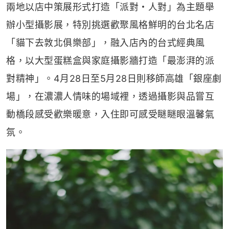
兩地以店中策展形式打造「派對・人對」為主題舉
辦小型攝影展，特別挑選歡聚風格鮮明的台北名店
「貓下去敦北俱樂部」，融入店內的台式經典風
格，以大型蛋糕盒與家庭攝影牆打造「最澎湃的派
對精神」。4月28日至5月28日則移師高雄「銀座劇
場」，在濃濃人情味的場域裡，透過攝影與品嘗互
動橋段感受歡樂暖意，入住即可感受瞇瞇眼溫馨氣
氛。