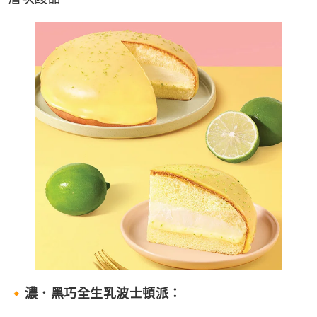
🔸濃．黑巧全生乳波士頓派：