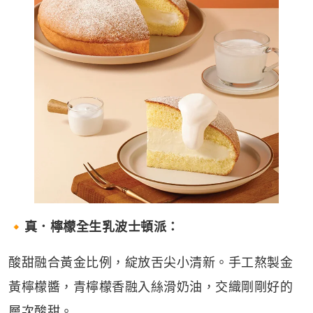
🔸
真．檸檬全生乳波士頓派：
酸甜融合黃金比例，綻放舌尖小清新。手工熬製金
黃檸檬醬，青檸檬香融入絲滑奶油，交織剛剛好的
層次酸甜。