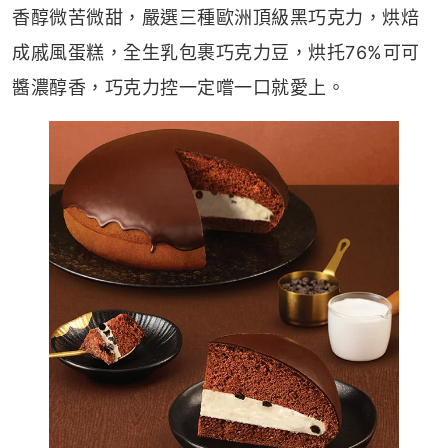
香醇微苦微甜，嚴選三種歐洲頂級黑巧克力，烘焙
成戚風蛋糕，全生乳包裹巧克力豆，烘托76%可可
醬濃醇香，巧克力控一定嚐一口就愛上。