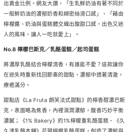
出黃金比例。網友大讚，「生乳鮮奶油有著不同於
一般鮮奶油的濃郁奶香和綿密絲滑口感」、「藉由
檸檬醬、奶油與蛋糕體交織出酸甜口感，出色又迷
人的風味，讓人一吃就愛上」。
No.8 檸檬巴斯克／乳酪蛋糕／起司蛋糕
將濃厚乳酪結合檸檬清香，有誰能不愛？這款讓你
在迷失時重新找回節奏的甜點，濃郁中透著清澈，
療癒滿分。
甜點店《La Fruta 朗芙法式甜點》的檸香醇濃巴斯
克，表面略為焦香，內裡濕潤濃郁，酸香巧妙平衡
濃膩；《1% Bakery》的1%檸檬重乳酪蛋糕、《久
久津乳酪本舖》花現檸檬乳酪蛋糕，創造了濃郁與