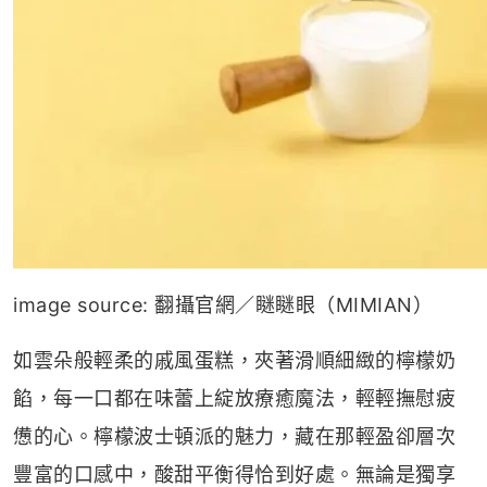
image source: 翻攝官網／瞇瞇眼（MIMIAN）
如雲朵般輕柔的戚風蛋糕，夾著滑順細緻的檸檬奶
餡，每一口都在味蕾上綻放療癒魔法，輕輕撫慰疲
憊的心。檸檬波士頓派的魅力，藏在那輕盈卻層次
豐富的口感中，酸甜平衡得恰到好處。無論是獨享