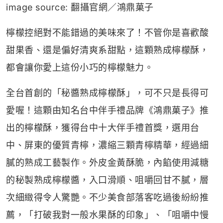
image source: 翻攝官網／鴻鼎菓子
檸檬控絕對不能錯過的美味來了！不管你是喜歡酸
甜果香、還是偏好清爽系甜點，這顆熟成檸檬酥，
都會讓你愛上這份小巧的檸檬魅力。
全台首創的「秘醬熟成檸檬酥」，可不只是長得可
愛喔！這顆由知名台中伴手禮品牌《鴻鼎菓子》推
出的檸檬酥，獲得台中十大伴手禮首獎，選用台
中、屏東的優質青檸，濃縮三顆青檸精華，經過細
膩的熟成工藝製作。外皮金黃酥脆，內餡使用減糖
的秘製熟成檸檬醬，入口滑順、咀嚼回甘不膩，層
次細緻得令人驚艷。不少美食部落客吃過後紛紛推
薦，「打破我對一般水果酥的印象」、「咀嚼中慢