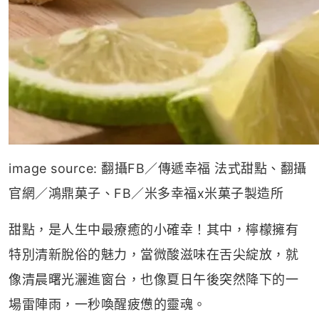
image source: 翻攝FB／傳遞幸福 法式甜點、翻攝
官網／鴻鼎菓子、FB／米多幸福x米菓子製造所
甜點，是人生中最療癒的小確幸！其中，檸檬擁有
特別清新脫俗的魅力，當微酸滋味在舌尖綻放，就
像清晨曙光灑進窗台，也像夏日午後突然降下的一
場雷陣雨，一秒喚醒疲憊的靈魂。