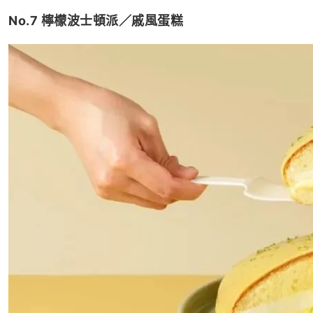
No.7 檸檬波士頓派／戚風蛋糕