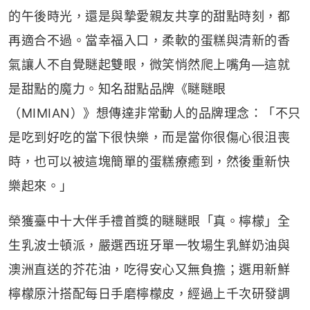
的午後時光，還是與摯愛親友共享的甜點時刻，都
再適合不過。當幸福入口，柔軟的蛋糕與清新的香
氣讓人不自覺瞇起雙眼，微笑悄然爬上嘴角—這就
是甜點的魔力。知名甜點品牌《瞇瞇眼
（MIMIAN）》想傳達非常動人的品牌理念：「不只
是吃到好吃的當下很快樂，而是當你很傷心很沮喪
時，也可以被這塊簡單的蛋糕療癒到，然後重新快
樂起來。」
榮獲臺中十大伴手禮首獎的瞇瞇眼「真。檸檬」全
生乳波士頓派，嚴選西班牙單一牧場生乳鮮奶油與
澳洲直送的芥花油，吃得安心又無負擔；選用新鮮
檸檬原汁搭配每日手磨檸檬皮，經過上千次研發調