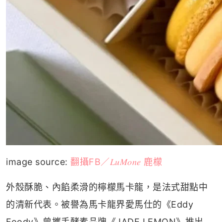
image source:
翻攝FB／𝐿𝑢𝑀𝑜𝑛𝑒 鹿檬
外殼酥脆、內餡柔滑的檸檬馬卡龍，是法式甜點中
的清新代表。被譽為馬卡龍界愛馬仕的《Eddy
Foody》曾攜手酵素品牌《JADE LEMON》推出