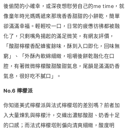
後偷閒的小確幸，或深夜想慰勞自己的me time，就
像童年時光媽媽遞來那塊香香甜甜的小餅乾，簡單
卻滿滿幸福。輕輕咬一口，日常的疲憊彷彿都被融
化了，只剩嘴角揚起的滿足微笑，有網友評價，
「酸甜檸檬香配蜂蜜餘味，酥到入口即化，回味無
窮」、「外酥內軟綿細緻，咀嚼後餅乾融化在口
腔，有著微微檸檬酸甜酸甜氣息，尾韻是滿滿奶香
氣息，很好吃不膩口」。
No.6 檸檬派
你知道美式檸檬派與法式檸檬塔的差別嗎？前者加
入大量煉乳與檸檬汁，交織出濃郁酸甜、奶香十足
的口感；而法式檸檬塔則偏向清爽細緻，酸度明