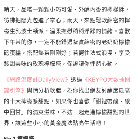
晴天，品嚐一顆顆小巧可愛、外酥內香的檸檬酥，
彷彿把陽光包進了掌心；雨天，來點鬆軟綿密的檸
檬生乳波士頓派，溫柔撫慰稍稍浮躁的情緒。喜歡
下午茶的你，一定不能錯過紮實綿密的老奶奶檸檬
磅蛋糕，搭配熱茶剛剛好；若嚮往法式浪漫，享受
酸甜美味的玫瑰檸檬塔，保證讓你怦然心動。
《網路溫度計DailyView》
透過
《KEYPO大數據關
鍵引擎》
輿情分析軟體，為你找出網友討論度最高
的十大檸檬系甜點，如果你也喜歡「甜裡帶酸、酸
中回甘」的清爽滋味，不妨一起走進檸檬甜點的世
界，讓這些小小的黃金魔法點亮生活吧！
No.1 檸檬塔