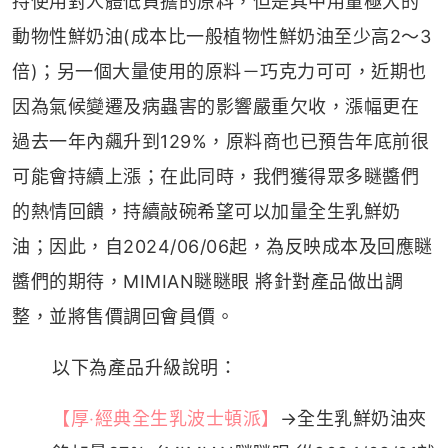
持使用對人體低負擔的原料，但是其中用量極大的
動物性鮮奶油(成本比一般植物性鮮奶油至少高2～3
倍)；另一個大量使用的原料－巧克力可可，近期也
因為氣候變遷及病蟲害的影響嚴重欠收，漲幅更在
過去一年內飆升到129%，原料商也已預告年底前很
可能會持續上漲；在此同時，我們獲得眾多瞇醬們
的熱情回饋，持續敲碗希望可以加量全生乳鮮奶
油；因此，自2024/06/06起，為反映成本及回應瞇
醬們的期待，MIMIAN瞇瞇眼 將針對產品做出調
整，並將售價調回會員價。
以下為產品升級說明：
【厚‧經典全生乳波士頓派】
→全生乳鮮奶油夾