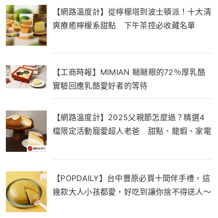
【網路溫度計】從檸檬塔到波士頓派！十大清
爽療癒檸檬系甜點 下午茶控必收藏名單
【工商時報】MIMIAN 瞇瞇眼的72％厚乳酪
實驗回應乳酪愛好者的等待
【網路溫度計】2025父親節怎麼過？精選4
檔限定活動寵愛超人老爸 甜點、龍蝦、家電
一次滿足
【POPDAILY】台中豐原必買十間伴手禮，這
幾款大人小孩都愛，好吃到讓你捨不得送人～