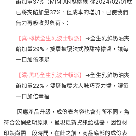
餡加量37%（MIMIAN瞇瞇眼 從2024/02/01就
已將夾餡加量37%，但成本的增加，已使我們
無力再吸收與負荷。）
【真‧檸檬全生乳波士頓派】
→全生乳鮮奶油夾
餡加量29%，雙層披覆法式酸甜檸檬醬，讓每
一口加倍滿足
【濃‧黑巧全生乳波士頓派】
→全生乳鮮奶油夾
餡加量22%，雙層披覆大人味巧克力醬，讓每
一口加倍幸福
因應產品升級，成份表內容也會有所不同，為
符合公開透明原則，呈現最新資訊給瞇醬，因包材
印製尚需一段時間，在此之前，商品底部的成份表