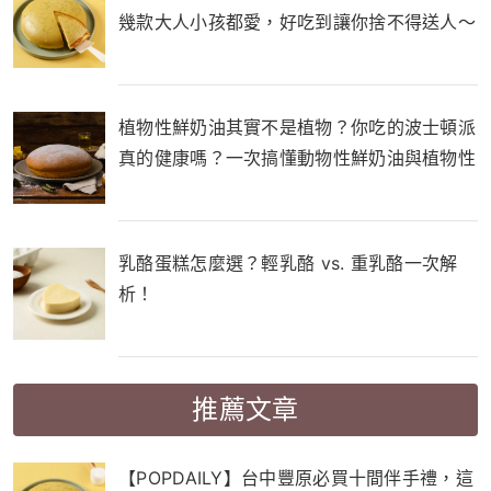
幾款大人小孩都愛，好吃到讓你捨不得送人～
植物性鮮奶油其實不是植物？你吃的波士頓派
真的健康嗎？一次搞懂動物性鮮奶油與植物性
鮮奶油的差別！
乳酪蛋糕怎麼選？輕乳酪 vs. 重乳酪一次解
析！
推薦文章
【POPDAILY】台中豐原必買十間伴手禮，這