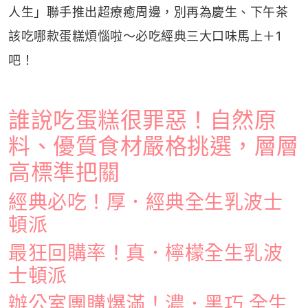
人生」聯手推出超療癒周邊，別再為慶生、下午茶
該吃哪款蛋糕煩惱啦～必吃經典三大口味馬上＋1
吧！
誰說吃蛋糕很罪惡！自然原
料、優質食材嚴格挑選，層層
高標準把關
經典必吃！厚．經典全生乳波士
頓派
最狂回購率！真．檸檬全生乳波
士頓派
辦公室團購爆滿！濃．黑巧 全生