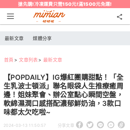
搶先購!冷凍運費只需150元!滿1500元免運!
最新文章
媒體分享
首頁
文章列表
最新文章
【POPDAILY】IG爆紅團購甜點！「全
生乳波士頓派」聯名眼袋人生推療癒周
邊！姐妹聚會、辦公室點心瞬間空盤，
軟綿濕潤口感搭配濃郁鮮奶油，3款口
味都太欠吃啦~
2024-03-13 11:50:57
分享文章