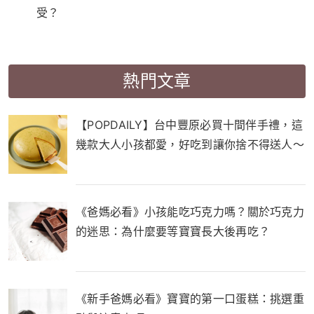
受？
熱門文章
【POPDAILY】台中豐原必買十間伴手禮，這
幾款大人小孩都愛，好吃到讓你捨不得送人～
《爸媽必看》小孩能吃巧克力嗎？關於巧克力
的迷思：為什麼要等寶寶長大後再吃？
《新手爸媽必看》寶寶的第一口蛋糕：挑選重