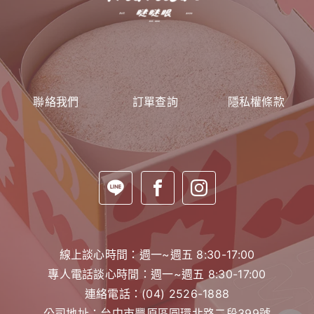
聯絡我們
訂單查詢
隱私權條款
線上談心時間：週一~週五 8:30-17:00
專人電話談心時間：週一~週五 8:30-17:00
連絡電話：
(04) 2526-1888
公司地址：台中市豐原區圓環北路二段399號