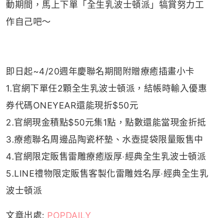
動期間，馬上下單「全生乳波士頓派」犒賞努力工
作自己吧～
即日起~4/20週年慶聯名期間附贈療癒插畫小卡
1.官網下單任2顆全生乳波士頓派，結帳時輸入優惠
券代碼ONEYEAR還能現折$50元
2.官網現金積點$50元集1點，點數還能當現金折抵
3.療癒聯名周邊品陶瓷杯墊、水壺提袋限量販售中
4.官網限定販售雷雕療癒版厚‧經典全生乳波士頓派
5.LINE禮物限定販售客製化雷雕姓名厚‧經典全生乳
波士頓派
文章出處:
POPDAILY