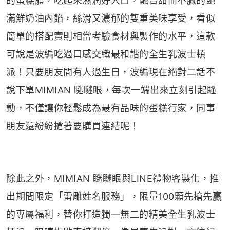
的蛋糕體，吃起來濕潤好入口，融合甜而不膩的飽
滿鮮奶油內餡，絲滑又濃郁的雙重美味享受，看似
簡單的搭配實則相當考驗食材與製作的水平，這款
可說是波編吃過口感交織最和諧的全生乳波士頓
派！只要朋友間有人過生日，波編現在絕對二話不
說下單MIMIAN 瞇瞇眼，每次一端出來立刻引起騷
動，不僅讓你輕鬆成為最有品味的蛋糕行家，同事
朋友還紛紛搶著要購買連結呢！
除此之外，MIMIAN 瞇瞇眼與LINE禮物客製化，推
出期間限定「雷雕姓名服務」，限量100顆先搶先贏
的專屬福利，替你打造獨一無二的精美全生乳波士