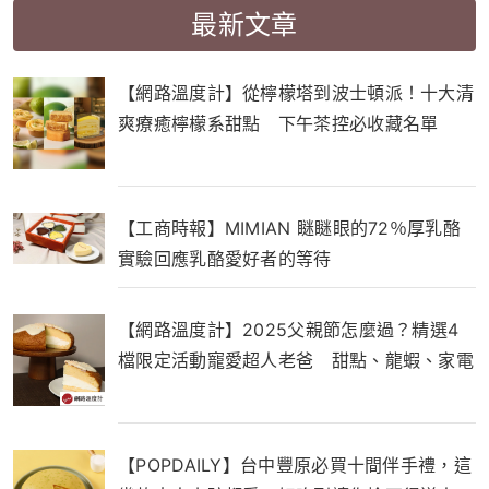
最新文章
【網路溫度計】從檸檬塔到波士頓派！十大清
爽療癒檸檬系甜點 下午茶控必收藏名單
【工商時報】MIMIAN 瞇瞇眼的72％厚乳酪
實驗回應乳酪愛好者的等待
【網路溫度計】2025父親節怎麼過？精選4
檔限定活動寵愛超人老爸 甜點、龍蝦、家電
一次滿足
【POPDAILY】台中豐原必買十間伴手禮，這