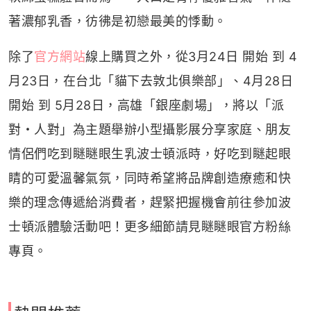
著濃郁乳香，彷彿是初戀最美的悸動。
除了
官方網站
線上購買之外，從3月24日 開始 到 4
月23日，在台北「貓下去敦北俱樂部」、4月28日
開始 到 5月28日，高雄「銀座劇場」，將以「派
對・人對」為主題舉辦小型攝影展分享家庭、朋友
情侶們吃到瞇瞇眼生乳波士頓派時，好吃到瞇起眼
睛的可愛溫馨氣氛，同時希望將品牌創造療癒和快
樂的理念傳遞給消費者，趕緊把握機會前往參加波
士頓派體驗活動吧！更多細節請見瞇瞇眼官方粉絲
專頁。