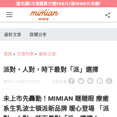
搶先購!冷凍運費只需150元!滿1500元免運!
最新文章
媒體分享
首頁
文章列表
最新文章
派對・人對，時下最對「派」選擇
2022-11-08 11:13:27
分享文章
未上市先轟動！MIMIAN 瞇瞇眼 療癒
系生乳波士頓派新品牌 暖心登場 「派