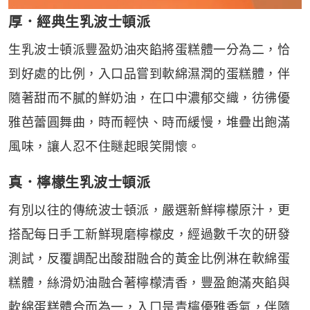
厚．經典生乳波士頓派
生乳波士頓派豐盈奶油夾餡將蛋糕體一分為二，恰
到好處的比例，入口品嘗到軟綿濕潤的蛋糕體，伴
隨著甜而不膩的鮮奶油，在口中濃郁交織，彷彿優
雅芭蕾圓舞曲，時而輕快、時而緩慢，堆疊出飽滿
風味，讓人忍不住瞇起眼笑開懷。
真．檸檬生乳波士頓派
有別以往的傳統波士頓派，嚴選新鮮檸檬原汁，更
搭配每日手工新鮮現磨檸檬皮，經過數千次的研發
測試，反覆調配出酸甜融合的黃金比例淋在軟綿蛋
糕體，絲滑奶油融合著檸檬清香，豐盈飽滿夾餡與
軟綿蛋糕體合而為一，入口是青檸優雅香氣，伴隨