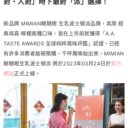
對・人對」時下最對「派」選擇！
新品牌 MIMIAN瞇瞇眼 生乳波士頓派品牌，其厚·經
典與真·檸檬兩種口味，皆在上市前就獲得「A.A.
TASTE AWARDS 全球純粹風味評鑑」認證，已經
有許多消費者敲碗預購，千呼萬喚始出來，MIMIAN
瞇瞇眼生乳波士頓派 將於2023年03月24日於
官方
網站
正式上線。