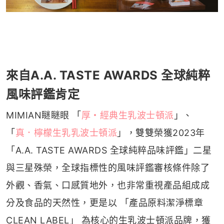
來自A.A. TASTE AWARDS 全球純粹
風味評鑑肯定
MIMIAN瞇瞇眼 「
厚・經典生乳波士頓派
」、
「
真．檸檬生乳乳波士頓派
」，雙雙榮獲2023年
「A.A. TASTE AWARDS 全球純粹品味評鑑」二星
與三星殊榮，全球指標性的風味評鑑審核條件除了
外觀、香氣、口感質地外，也非常重視產品組成成
分及食品的天然性，更是以 「產品原料潔淨標章
CLEAN LABEL」 為核心的生乳波士頓派品牌，獲