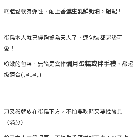
糕體鬆軟有彈性，配上
香濃生乳鮮奶油，絕配！
蛋糕本人就已經夠驚為天人了，連包裝都超級可
愛！
彌月蛋糕或伴手禮
粉嫩的包裝，無論是當作
，都超
級適合(⁎⁍̴̛ᴗ⁍̴̛⁎)
刀叉盤就放在蛋糕下方，不怕要吃時又要找餐具
（滿分）！