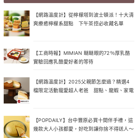
【網路溫度計】從檸檬塔到波士頓派！十大清
爽療癒檸檬系甜點 下午茶控必收藏名單
【工商時報】MIMIAN 瞇瞇眼的72％厚乳酪
實驗回應乳酪愛好者的等待
【網路溫度計】2025父親節怎麼過？精選4
檔限定活動寵愛超人老爸 甜點、龍蝦、家電
一次滿足
【POPDAILY】台中豐原必買十間伴手禮，這
幾款大人小孩都愛，好吃到讓你捨不得送人～