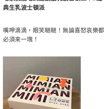
典生乳波士頓派
嘴呷滴滴，眼笑瞇瞇！無論喜怒哀樂都
必須來一塊！