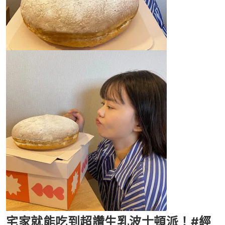
宅家就能吃到超讚生乳波士頓派！#經