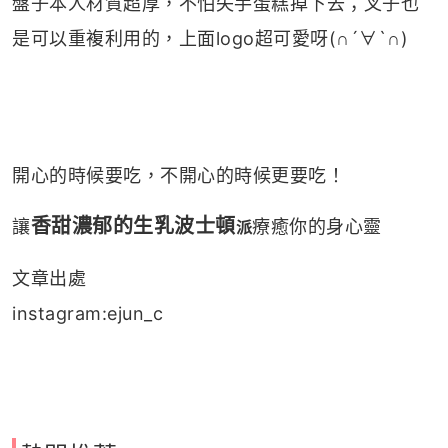
盤子本人材質超厚，不怕失手蛋糕掉下去；叉子也
是可以重複利用的，上面logo超可愛呀(∩´∀`∩)
開心的時候要吃，不開心的時候更要吃！
香甜濃郁的生乳波士頓
讓
療癒你的身心靈
派
文章出處
instagram:ejun_c