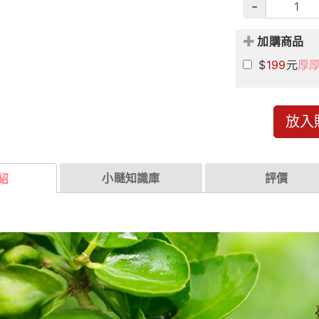
-
加購商品
$
199
元
厚
放入
小瞇知識庫
評價
紹