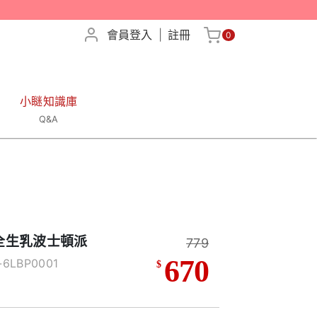
會員登入
|
註冊
0
小瞇知識庫
Q&A
 全生乳波士頓派
779
670
6LBP0001
$