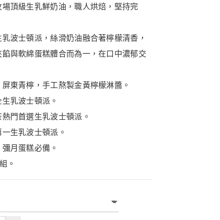
牧場頂級生乳鮮奶油，職人烘焙，堅持完
生乳波士頓派，絲滑奶油融合著檸檬清香，
夾餡與軟綿蛋糕體合而為一，在口中濃郁交
、屏東青檸，手工熬製金黃檸檬淋醬。
全生乳波士頓派。
茶熱門首選生乳波士頓派。
第一生乳波士頓派。
、彌月蛋糕必備。
入組。