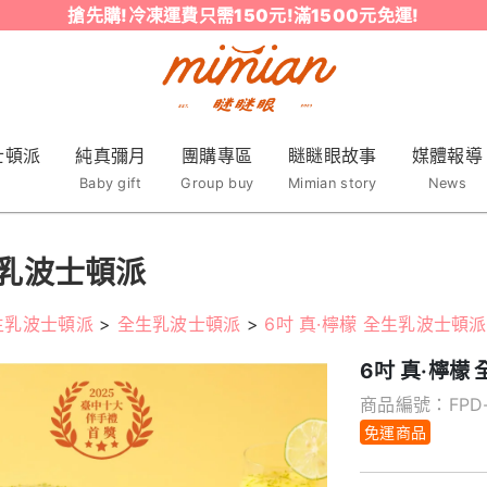
搶先購!冷凍運費只需150元!滿1500元免運!
士頓派
純真彌月
團購專區
瞇瞇眼故事
媒體報導
Baby gift
Group buy
Mimian story
News
乳波士頓派
生乳波士頓派
>
全生乳波士頓派
>
6吋 真·檸檬 全生乳波士頓派
6吋 真·檸檬
商品編號：FPD-
免運商品