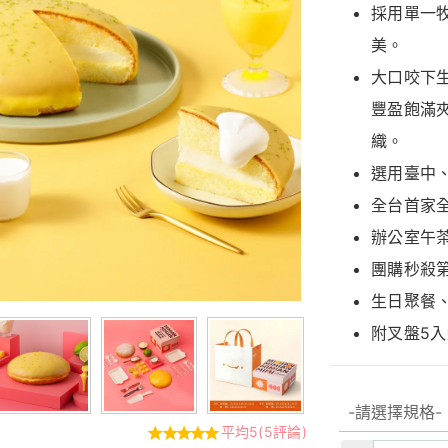
採用單一
美。
大口咬下
豐盈飽滿
織。
選用臺中
全台首家
辦公室午
團購秒殺
生日聚餐
附叉盤5
平均5(5評論)