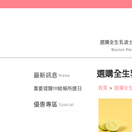
選購全生乳波
Boston Pie
選購全生
最新訊息
News
首頁
>
選購全
重要提醒!!!!結帳所選日
期為出貨日非到貨日，
優惠專區
出貨後預計1-3個工作
Special
天到貨