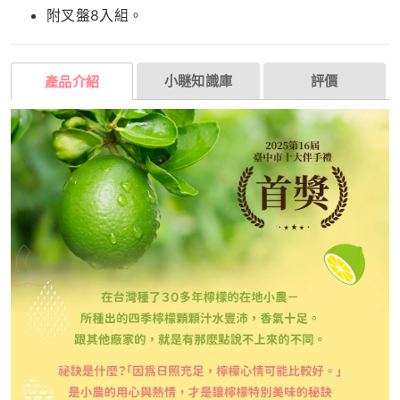
附叉盤8入組。
小瞇知識庫
評價
產品介紹