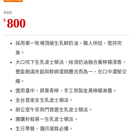
932
800
$
採用單一牧場頂級生乳鮮奶油，職人烘焙，堅持完
美。
大口咬下生乳波士頓派，絲滑奶油融合著檸檬清香，
豐盈飽滿夾餡與軟綿蛋糕體合而為一，在口中濃郁交
織。
選用臺中、屏東青檸，手工熬製金黃檸檬淋醬。
全台首家全生乳波士頓派。
辦公室午茶熱門首選生乳波士頓派。
團購秒殺第一生乳波士頓派。
生日聚餐、彌月蛋糕必備。