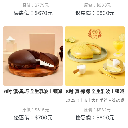
原價：
$
779
元
原價：
$
968
元
優惠價：
$
670
元
優惠價：
$
830
元
6吋 濃·黑巧 全生乳波士頓派
8吋 真·檸檬 全生乳波士頓派
2025台中市十大伴手禮首獎認證
原價：
$
815
元
原價：
$
932
元
優惠價：
$
700
元
優惠價：
$
800
元