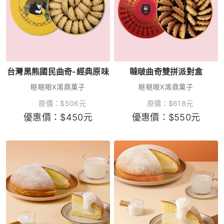
台灣黑熊國民曲奇-經典原味
噠啵曲奇雙拼派對盒
瞇瞇眼X鴻鼎菓子
瞇瞇眼X鴻鼎菓子
原價：
$
506
元
原價：
$
618
元
優惠價：
$
450
元
優惠價：
$
550
元