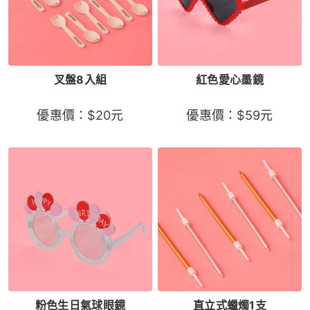
叉盤8入組
紅色愛心墨鏡
優惠價：
$
20
元
優惠價：
$
59
元
粉色生日氣球眼鏡
直立式蠟燭1支