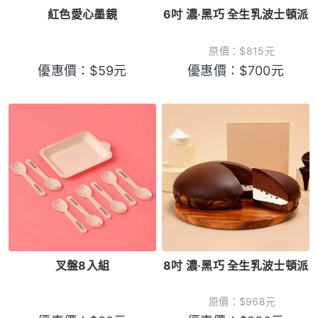
紅色愛心墨鏡
6吋 濃·黑巧 全生乳波士頓派
原價：
$
815
元
優惠價：
$
59
元
優惠價：
$
700
元
叉盤8入組
8吋 濃·黑巧 全生乳波士頓派
原價：
$
968
元