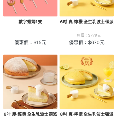
數字蠟燭1支
6吋 真·檸檬 全生乳波士頓派
原價：
$
779
元
優惠價：
$
15
元
優惠價：
$
670
元
6吋 厚·經典 全生乳波士頓派
8吋 真·檸檬 全生乳波士頓派