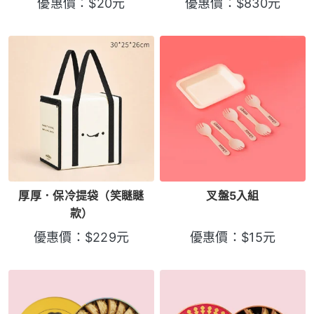
優惠價：
$
20
元
優惠價：
$
830
元
厚厚．保冷提袋（笑瞇瞇
叉盤5入組
款）
優惠價：
$
229
元
優惠價：
$
15
元