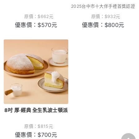
2025台中市十大伴手禮首獎認證
原價：
$
662
元
原價：
$
932
元
優惠價：
$
570
元
優惠價：
$
800
元
8吋 厚·經典 全生乳波士頓派
原價：
$
815
元
優惠價：
$
700
元