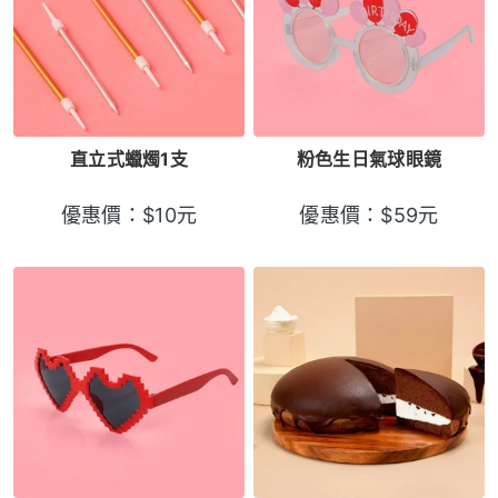
直立式蠟燭1支
粉色生日氣球眼鏡
優惠價：
$
10
元
優惠價：
$
59
元