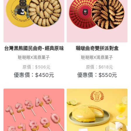
台灣黑熊國民曲奇-經典原味
噠啵曲奇雙拼派對盒
瞇瞇眼X鴻鼎菓子
瞇瞇眼X鴻鼎菓子
原價：
$
506
元
原價：
$
618
元
優惠價：
$
450
元
優惠價：
$
550
元