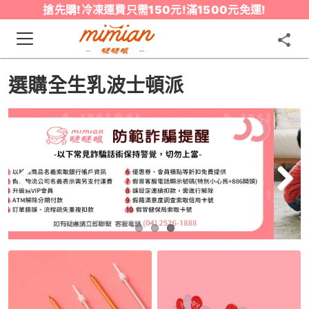
搶先購!冷凍運費只需150元!滿1500元免運!
選購全生乳波士頓派
Previous
Next