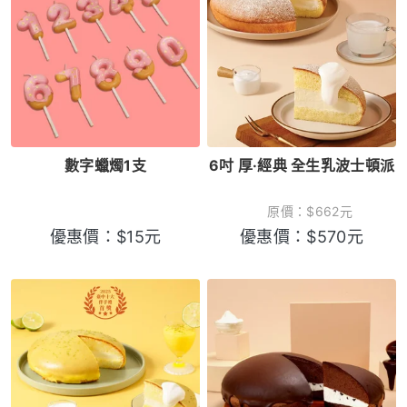
數字蠟燭1支
6吋 厚·經典 全生乳波士頓派
原價：
$
662
元
優惠價：
$
15
元
優惠價：
$
570
元