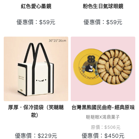
紅色愛心墨鏡
粉色生日氣球眼鏡
優惠價：
$
59
元
優惠價：
$
59
元
厚厚．保冷提袋（笑瞇瞇
台灣黑熊國民曲奇-經典原味
款）
瞇瞇眼X鴻鼎菓子
原價：
$
506
元
優惠價：
$
229
元
優惠價：
$
450
元