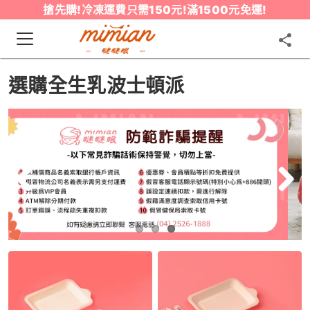
搶先購!冷凍運費只需150元!滿1500元免運!
選購全生乳波士頓派
Previous
Next