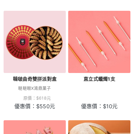
噠啵曲奇雙拼派對盒
直立式蠟燭1支
瞇瞇眼X鴻鼎菓子
原價：
$
618
元
優惠價：
$
550
元
優惠價：
$
10
元