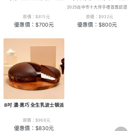
2025台中市十大伴手禮首獎認證
原價：
$
815
元
原價：
$
932
元
優惠價：
$
700
元
優惠價：
$
800
元
8吋 濃·黑巧 全生乳波士頓派
原價：
$
968
元
優惠價：
$
830
元